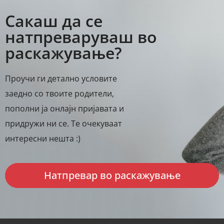
Сакаш да се
натпреваруваш во
раскажување?
Проучи ги детално условите
заедно со твоите родители,
пополни ја онлајн пријавата и
придружи ни се. Те очекуваат
интересни нешта :)
Натпревар во раскажување