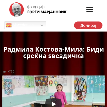
Донирај
Macedonian
Радмила Костова-Мила: Биди
среќна ѕвездичка
972