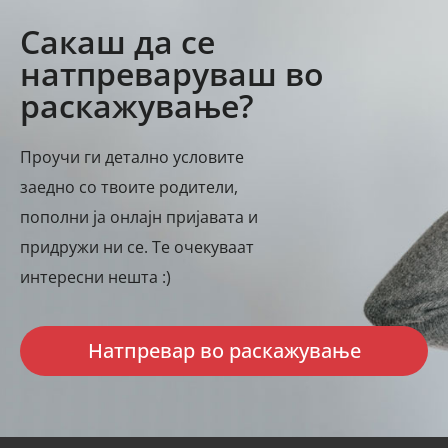
Сакаш да се
натпреваруваш во
раскажување?
Проучи ги детално условите
заедно со твоите родители,
пополни ја онлајн пријавата и
придружи ни се. Те очекуваат
интересни нешта :)
Натпревар во раскажување