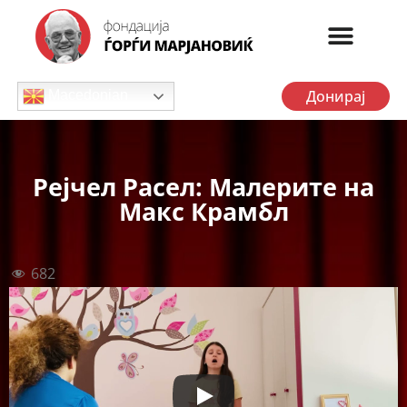
Донирај
Macedonian
Рејчел Расел: Малерите на
Макс Крамбл
682