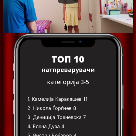
ТОП 10
натпреварувачи
категорија 3-5
1.
Камелија Каракашев
11
2.
Никола Ѓорѓиев
8
3.
Дениција Треневска
7
4.
Елена Дуза
4
5.
Ристан Беќаров
4