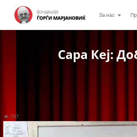
За нас
Пр
Сара Кеј: Д
797