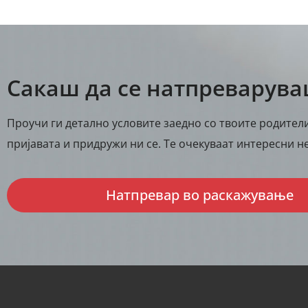
Сакаш да се натпреварув
Проучи ги детално условите заедно со твоите родители
пријавата и придружи ни се. Те очекуваат интересни не
Натпревар во раскажување