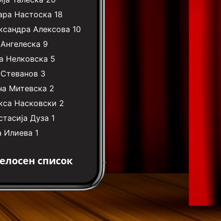
ара Настоска
18
ксандра Алексова
10
 Ангелеска
9
а Нелковска
5
 Стеванов
3
на Митевска
2
кса Насковски
2
стасија Дуза
1
а Илиева
1
елосен список