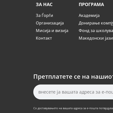
ЗА НАС
ПРОГРАМА
За Ѓорѓи
Академија
Организација
Донирање компј
Мисија и визија
Фонд за школув
Контакт
Македонски јаз
Претплатете се на нашио
Со доставувањето на вашата адреса за е-пошта потврдуват