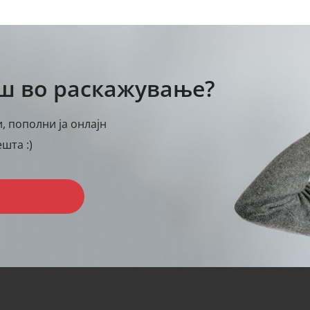
аш во раскажување?
, пополни ја онлајн
шта :)