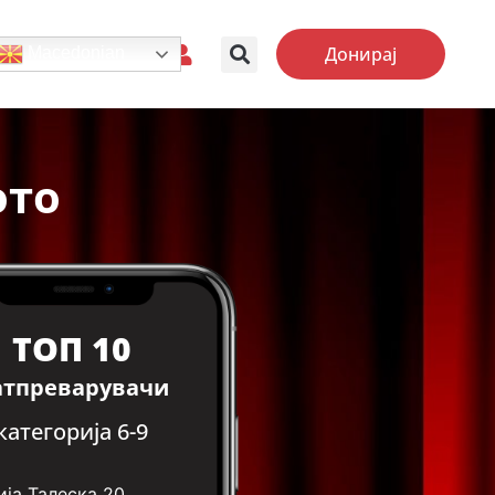
Донирај
Macedonian
ото
ТОП 10
атпреварувачи
категорија 6-9
ја Талеска
20