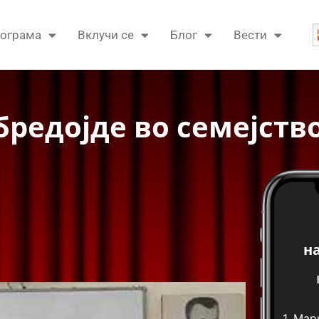
ограма
Вклучи се
Блог
Вести
обредојде во семејств
н
1.
Мари