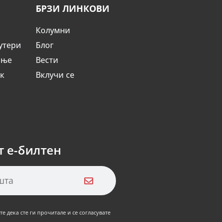
БРЗИ ЛИНКОВИ
Колумни
утери
Блог
ање
Вести
ик
Вклучи се
т е-билтен
е дека сте ги прочитале и се согласувате