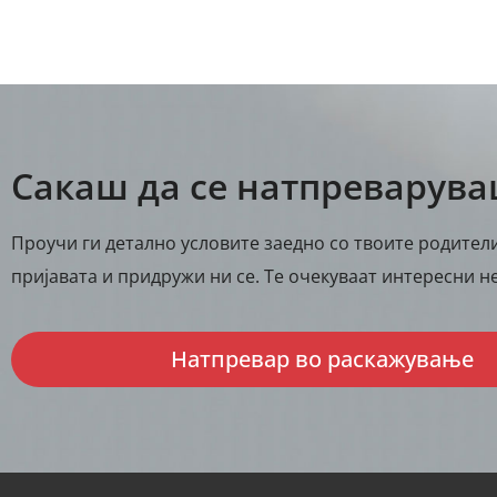
Сакаш да се натпреварув
Проучи ги детално условите заедно со твоите родители
пријавата и придружи ни се. Те очекуваат интересни не
Натпревар во раскажување