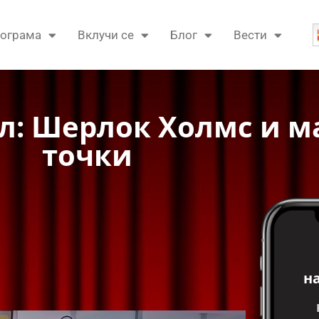
ограма
Вклучи се
Блог
Вести
јл: Шерлок Холмс и м
точки
н