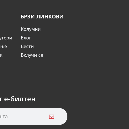
БРЗИ ЛИНКОВИ
Колумни
утери
Блог
ање
Вести
ик
Вклучи се
т е-билтен