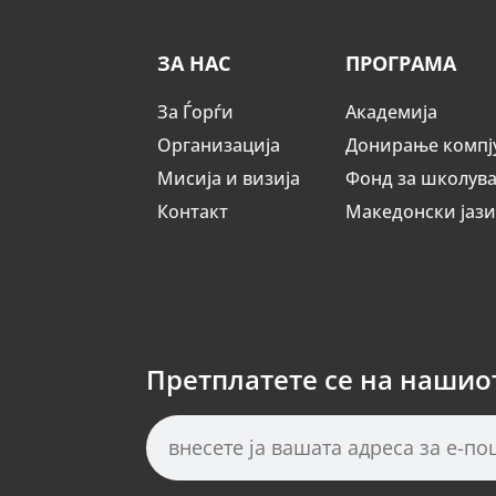
ЗА НАС
ПРОГРАМА
За Ѓорѓи
Академија
Организација
Донирање компј
Мисија и визија
Фонд за школув
Контакт
Македонски јаз
Претплатете се на нашио