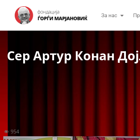
За нас
Пр
Сер Артур Конан До
954