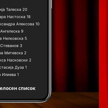
ја Талеска
20
ара Настоска
18
ксандра Алексова
10
 Ангелеска
9
а Нелковска
5
 Стеванов
3
на Митевска
2
кса Насковски
2
стасија Дуза
1
а Илиева
1
елосен список