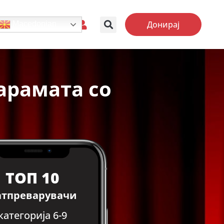
Донирај
Macedonian
арамата со
ТОП 10
атпреварувачи
категорија 6-9