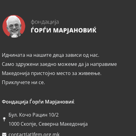
Иднината на нашите деца зависи од нас.
Само здружени заедно можеме да ја направиме
Македонија пристојно место за живеење.
Приклучете ни се.
Фондација Ѓорѓи Марјановиќ
Бул. Кочо Рацин 10/2
1000 Скопје, Северна Македонија
contact(at)fgm.org.mk