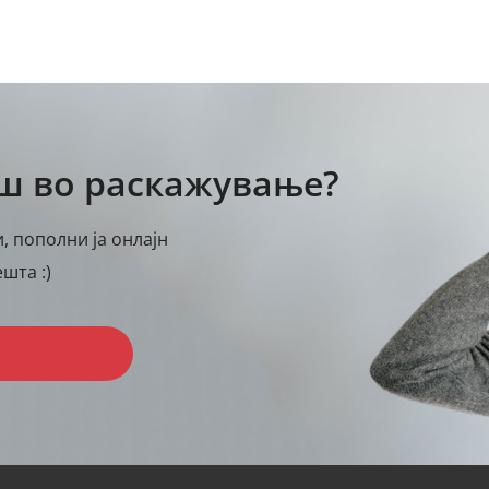
аш во раскажување?
, пополни ја онлајн
шта :)