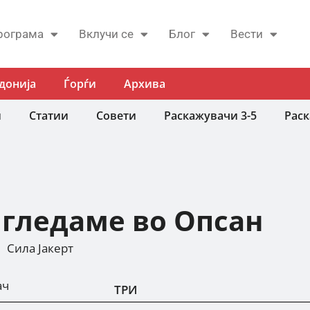
рограма
Вклучи се
Блог
Вести
донија
Ѓорѓи
Архива
и
Статии
Совети
Раскажувачи 3-5
Раск
 гледаме во Опсан
Сила Јакерт
ач
ТРИ