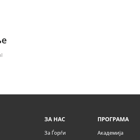
ње
l
ЗА НАС
ПРОГРАМА
За Ѓорѓи
Академија