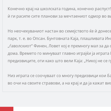
Конечно крај на школската година, конечно распуст
ѝ ги расипе сите планови за мечтаениот одмор во в
Но неочекуваниот настан во семејството ќе ѝ донесе
парк, т. е. во Опсан. Бунтовната Каја, плашливата И
„ѓаволскиот“ Финен, Ловет кој е премногу мал за да
дома. Времето го минуваат главно играјќи ја играта
предизвиците, оти како што вели Каја: „Никој не се 
Низ играта се соочуваат со многу предизвици кои б
во очи на своите стравови, а на крај и да ја кажат ви