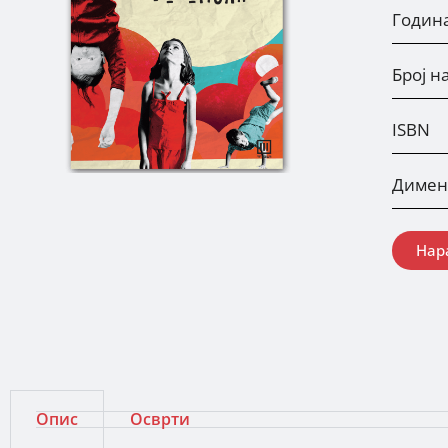
Годин
Број н
ISBN
Димен
Нар
Опис
Осврти