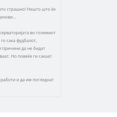
ешто страшно! Нешто што ќе
 денови…
псерваторијата во големиот
 го сака фудбалот,
и причини да не бидат
ваат. Но повеќе ги сакаат
 работи и да им погледнат