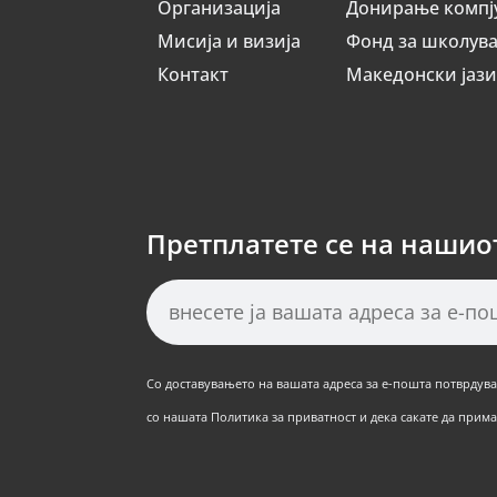
Организација
Донирање компј
Мисија и визија
Фонд за школув
Контакт
Македонски јаз
Претплатете се на нашио
Со доставувањето на вашата адреса за е-пошта потврдуват
со нашата Политика за приватност и дека сакате да примат