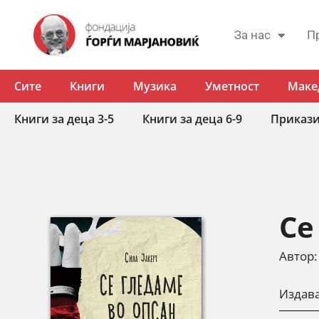
За нас
П
Сите
Книги
Музика
Уметност
Маке
Книги за деца 3-5
Книги за деца 6-9
Приказ
Се
Автор:
Издав