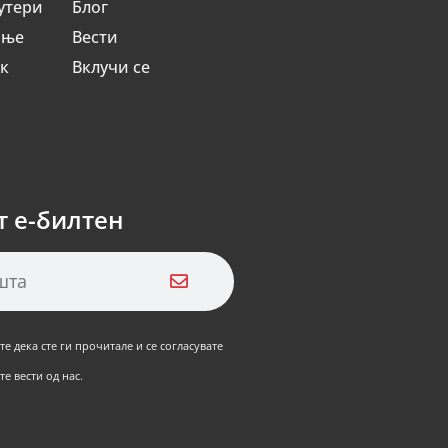
утери
Блог
ање
Вести
ик
Вклучи се
т е-билтен
е дека сте ги прочитале и се согласувате
е вести од нас.