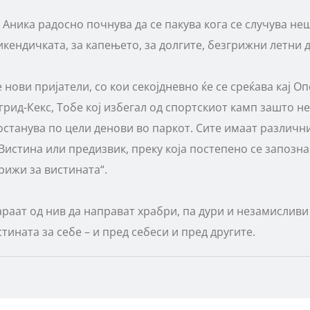
! Аника радосно почнува да се пакува кога се случува н
икендичката, за капењето, за долгите, безгрижни летни
 нови пријатели, со кои секојдневно ќе се среќава кај О
нгрид-Кекс, Тобе кој избегал од спортскиот камп зашто не
 останува по цели денови во паркот. Сите имаат различн
 Вистина или предизвик, преку која постепено се запозна
грижи за вистината“.
араат од нив да направат храбри, па дури и незамисливи
стината за себе – и пред себеси и пред другите.