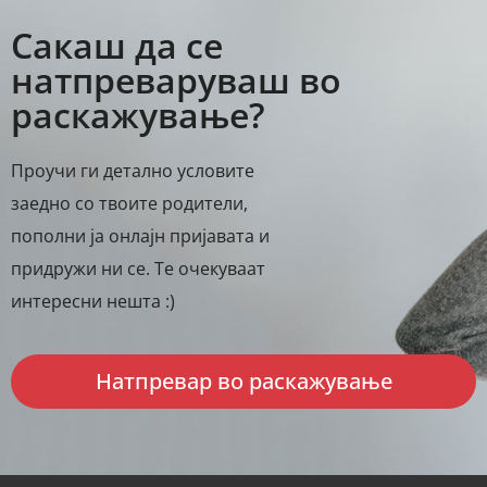
Сакаш да се
натпреваруваш во
раскажување?
Проучи ги детално условите
заедно со твоите родители,
пополни ја онлајн пријавата и
придружи ни се. Те очекуваат
интересни нешта :)
Натпревар во раскажување