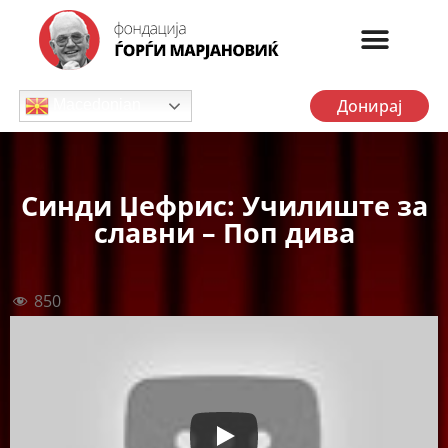
Донирај
Macedonian
Синди Џефрис: Училиште за
славни – Поп дива
850