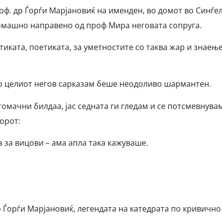
оф. др Ѓорѓи Марјановиќ на именден, во домот во Синѓел
домашно направено од проф Мира неговата сопруга.
тиката, поетиката, за уметностите со таква жар и знаењ
со целиот негов сарказам беше неодоливо шармантен.
томачни билдаа, јас седната ги гледам и се потсмевнува
орот:
па за вицови – ама апла така кажуваше.
Ѓорѓи Марјановиќ, легендата на катедрата по кривично 