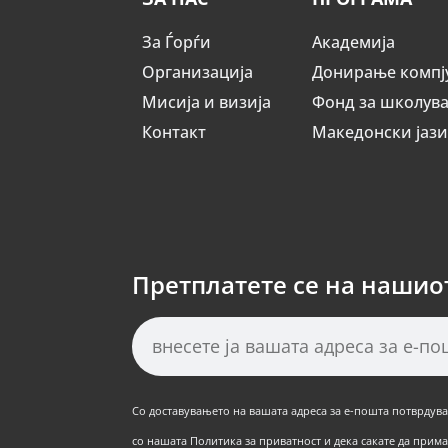
За Ѓорѓи
Академија
Организација
Донирање компј
Мисија и визија
Фонд за школув
Контакт
Македонски јаз
Претплатете се на нашио
Со доставувањето на вашата адреса за е-пошта потврдуват
со нашата Политика за приватност и дека сакате да примат