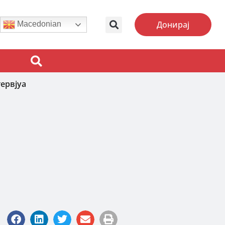
Донирај
Macedonian
ервјуа