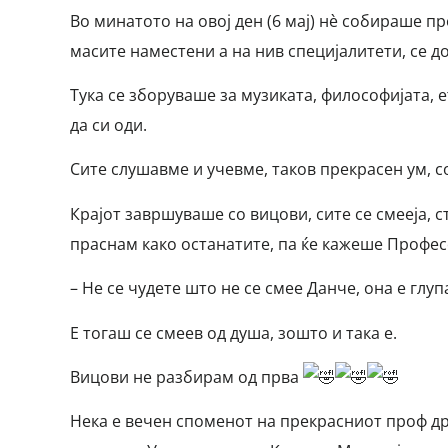
Во минатото на овој ден (6 мај) нè собираше пр
масите наместени а на нив специјалитети, се 
Тука се зборуваше за музиката, философијата, е
да си оди.
Сите слушавме и учевме, таков прекрасен ум, 
Крајот завршуваше со вицови, сите се смееја, с
праснам како останатите, па ќе кажеше Профес
– Не се чудете што не се смее Данче, она е глу
Е тогаш се смеев од душа, зошто и така е.
Вицови не разбирам од прва
Нека е вечен споменот на прекрасниот проф др 