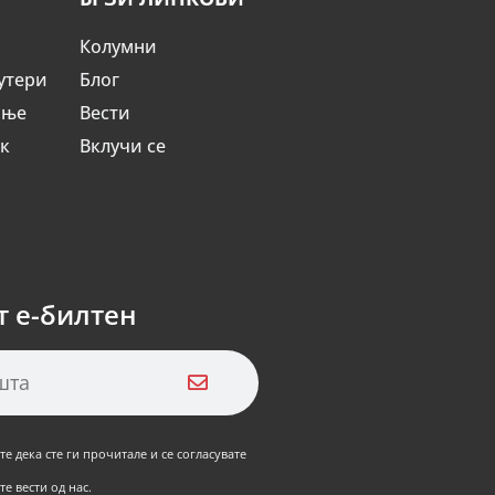
Колумни
утери
Блог
ање
Вести
ик
Вклучи се
т е-билтен
е дека сте ги прочитале и се согласувате
е вести од нас.