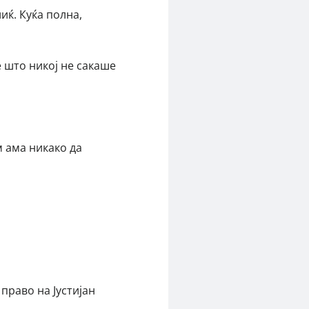
иќ. Куќа полна,
е што никој не сакаше
м ама никако да
право на Јустијан