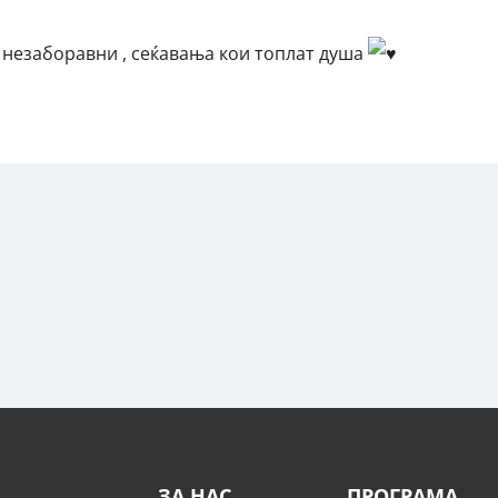
 незаборавни , сеќавања кои топлат душа
ЗА НАС
ПРОГРАМА