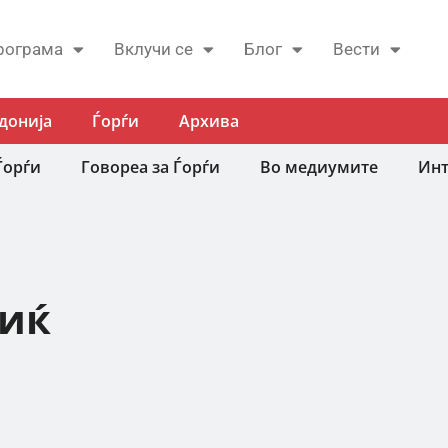
рограма
Вклучи се
Блог
Вести
донија
Ѓорѓи
Архива
Ѓорѓи
Говореа за Ѓорѓи
Во медиумите
Инт
лиќ