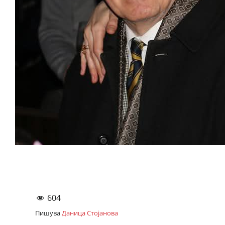
604
Пишува
Даница Стојанова