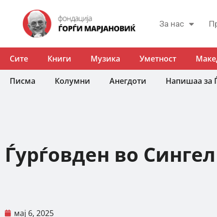
За нас
П
Сите
Книги
Музика
Уметност
Маке
Писма
Колумни
Анегдоти
Напишаа за 
Ѓурѓовден во Синге
мај 6, 2025