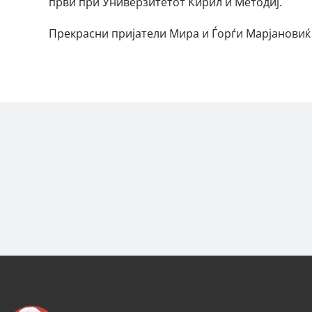
први при Универзитетот Кирил и Методиј.
Прекрасни пријатели Мира и Ѓорѓи Марјановиќ