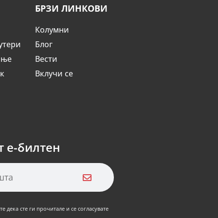
БРЗИ ЛИНКОВИ
Колумни
утери
Блог
ање
Вести
ик
Вклучи се
т е-билтен
е дека сте ги прочитале и се согласувате