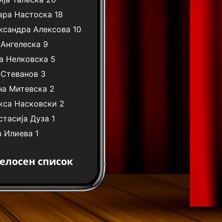
ара Настоска
18
ксандра Алексова
10
 Ангелеска
9
а Нелковска
5
 Стеванов
3
на Митевска
2
кса Насковски
2
стасија Дуза
1
а Илиева
1
елосен список