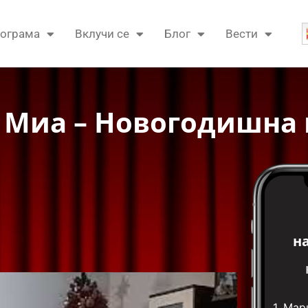
ограма
Вклучи се
Блог
Вести
м Миа – Новогодишна
н
1.
Мари