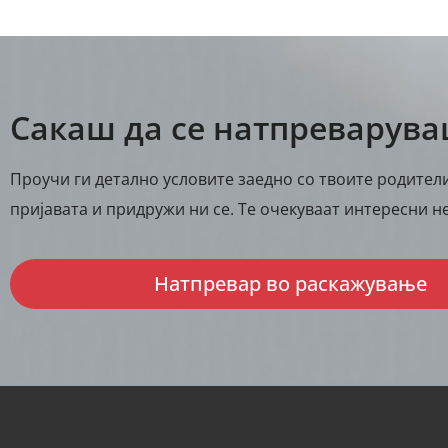
Сакаш да се натпреварув
Проучи ги детално условите заедно со твоите родители
пријавата и придружи ни се. Те очекуваат интересни не
Натпревар во раскажување