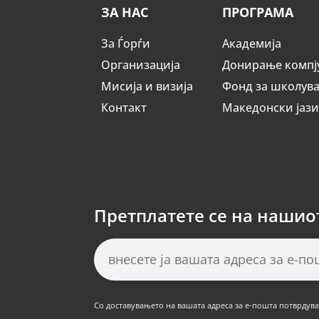
ЗА НАС
ПРОГРАМА
За Ѓорѓи
Академија
Организација
Донирање компј
Мисија и визија
Фонд за школув
Контакт
Македонски јаз
Претплатете се на нашио
Со доставувањето на вашата адреса за е-пошта потврдуват