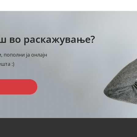
аш во раскажување?
, пополни ја онлајн
шта :)