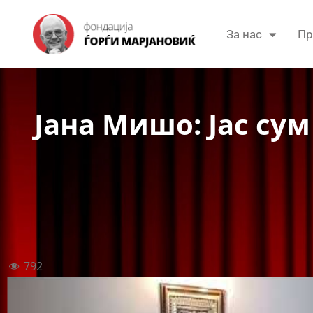
За нас
Пр
Јана Мишо: Јас су
792