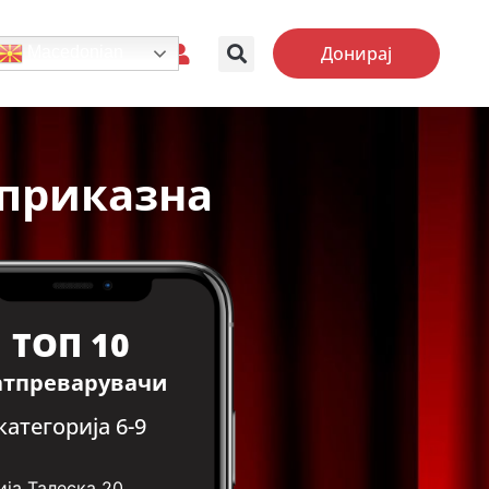
Донирај
Macedonian
 приказна
ТОП 10
атпреварувачи
категорија 6-9
ја Талеска
20