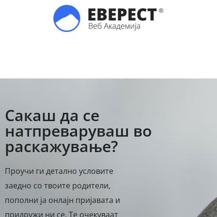
Сакаш да се
натпреваруваш во
раскажување?
Проучи ги детално условите
заедно со твоите родители,
пополни ја онлајн пријавата и
придружи ни се. Те очекуваат