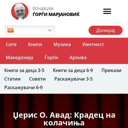
Донирај
Macedonian
Сите
Книги
Музика
Уметност
Македонија
Ѓорѓи
Архива
Книги за деца 3-5
Книги за деца 6-9
Прикази
Статии
Совети
Раскажувачи 3-5
Раскажувачи 6-9
Џерис О. Авад: Крадец на
колачиња