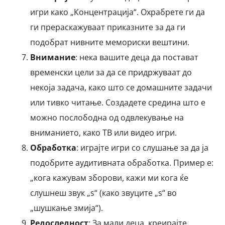
игри како „Концентрација“. Охрабрете ги да
ги прераскажуваат приказните за да ги
подобрат нивните мемориски вештини.
Внимание
: нека вашите деца да постават
временски цели за да се придржуваат до
некоја задача, како што се домашните задачи
или тивко читање. Создадете средина што е
можно послободна од одвлекување на
вниманието, како ТВ или видео игри.
Обработка
: играјте игри со слушање за да ја
подобрите аудитивната обработка. Пример е:
„кога кажувам зборови, кажи ми кога ќе
слушнеш звук „s“ (како звуците „s“ во
„шушкање змија“).
Редоследност
: За мали деца, креирајте