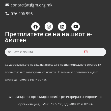
contact(at)fgm.org.mk
076 406 996
Претплатете се на нашиот е-
билтен
Со доставувањето на вашата адреса за е-пошта потврдувате дека сте ги
прочитале и се согласувате со нашата Политика за приватност и дека
сакате да примате вести од нас.
Фондацијата Ѓорѓи Марјановиќ е регистрирана непрофитна
организација, ЕМБС 7355700, ЕДБ 4080019582386