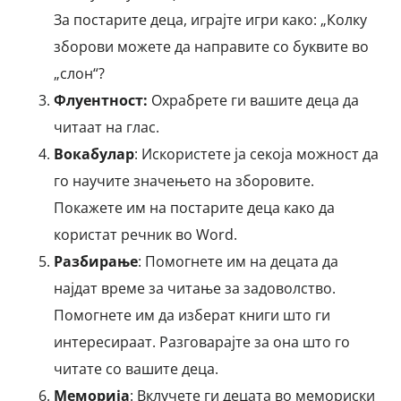
За постарите деца, играјте игри како: „Колку
зборови можете да направите со буквите во
„слон“?
Флуентност:
Охрабрете ги вашите деца да
читаат на глас.
Вокабулар
: Искористете ја секоја можност да
го научите значењето на зборовите.
Покажете им на постарите деца како да
користат речник во Word.
Разбирање
: Помогнете им на децата да
најдат време за читање за задоволство.
Помогнете им да изберат книги што ги
интересираат. Разговарајте за она што го
читате со вашите деца.
Меморија
: Вклучете ги децата во мемориски