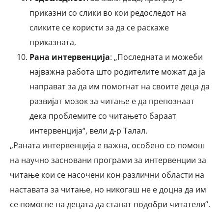
приказни со слики во кои редоследот на
сликите се користи за да се раскаже
приказната,
Рана интервенција
: „Последната и можеби
најважна работа што родителите можат да ја
направат за да им помогнат на своите деца да
развијат мозок за читање е да препознаат
дека проблемите со читањето бараат
интервенција“, вели д-р Талал.
„Раната интервенција е важна, особено со помош
на научно засновани програми за интервенции за
читање кои се насочени кон различни области на
наставата за читање, но никогаш не е доцна да им
се помогне на децата да станат подобри читатели“.