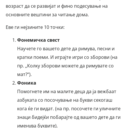
возраст да се развијат и фино подесување на
основните вештини за читање дома.
Еве ги нејзините 10 точки:
Фонемичка свест
Научете го вашето дете да римува, песни и
кратки поеми. И играјте игри со зборови (на
пр. „Колку зборови можете да римувате со
мат?“).
Фоника
Помогнете им на малите деца да ја вежбаат
азбуката со посочување на букви секогаш
кога ќе ги видат. (на пр. посочете ги уличните
знаци бидејќи побарајте од вашето дете да ги
именува буквите).