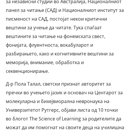
за независни студии во Австралија, Националниот
панел за читање (САД) и Националниот институт за
писменост на САД, постојат некои критични
вештини за учење да читате. Тука спаѓаат
вештините за читање на фонемската свест,
фонијата, флуентноста, вокабуларот и
разбирањето, како и когнитивните вештини за
меморија, внимание, обработка и
секвенционирање.
Д-р Пола Талал, светски признат авторитет за
пречки во учењето јазик и основач на Центарот за
молекуларна и бихејвиорална невронаука на
Универзитетот Рутгерс, објави листа од 10 точки
во блогот The Science of Learning за родителите да
можат да им помогнат на своите деца на училишна