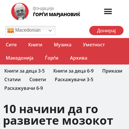
Донирај
Macedonian
Сите
Книги
Музика
Уметност
Македонија
Ѓорѓи
Архива
Книги за деца 3-5
Книги за деца 6-9
Прикази
Статии
Совети
Раскажувачи 3-5
Раскажувачи 6-9
10 начини да го
развиете мозокот