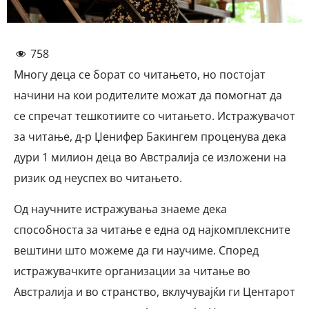
758
Многу деца се борат со читањето, но постојат
начини на кои родителите можат да помогнат да
се спречат тешкотиите со читањето. Истражувачот
за читање, д-р Џенифер Бакингем проценува дека
дури 1 милион деца во Австралија се изложени на
ризик од неуспех во читањето.
Од научните истражувања знаеме дека
способноста за читање е една од најкомплексните
вештини што можеме да ги научиме. Според
истражувачките организации за читање во
Австралија и во странство, вклучувајќи ги Центарот