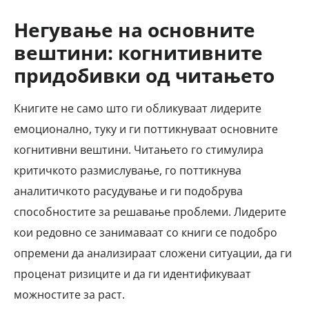
Негување на основните
вештини: когнитивните
придобивки од читањето
Книгите не само што ги обликуваат лидерите
емоционално, туку и ги поттикнуваат основните
когнитивни вештини. Читањето го стимулира
критичкото размислување, го поттикнува
аналитичкото расудување и ги подобрува
способностите за решавање проблеми. Лидерите
кои редовно се занимаваат со книги се подобро
опремени да анализираат сложени ситуации, да ги
проценат ризиците и да ги идентификуваат
можностите за раст.