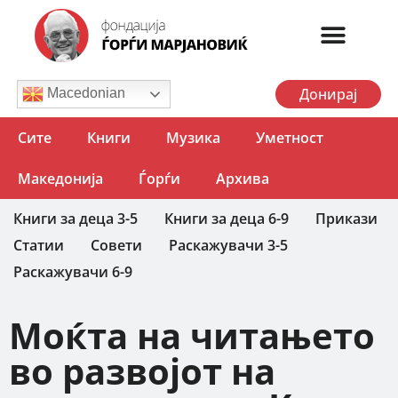
Донирај
Macedonian
Сите
Книги
Музика
Уметност
Македонија
Ѓорѓи
Архива
Книги за деца 3-5
Книги за деца 6-9
Прикази
Статии
Совети
Раскажувачи 3-5
Раскажувачи 6-9
Моќта на читањето
во развојот на