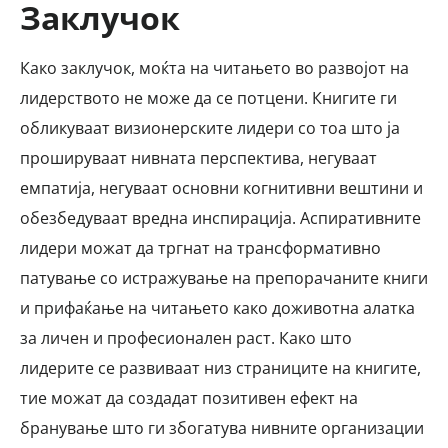
Заклучок
Како заклучок, моќта на читањето во развојот на
лидерството не може да се потцени. Книгите ги
обликуваат визионерските лидери со тоа што ја
прошируваат нивната перспектива, негуваат
емпатија, негуваат основни когнитивни вештини и
обезбедуваат вредна инспирација. Аспиративните
лидери можат да тргнат на трансформативно
патување со истражување на препорачаните книги
и прифаќање на читањето како доживотна алатка
за личен и професионален раст. Како што
лидерите се развиваат низ страниците на книгите,
тие можат да создадат позитивен ефект на
бранување што ги збогатува нивните организации