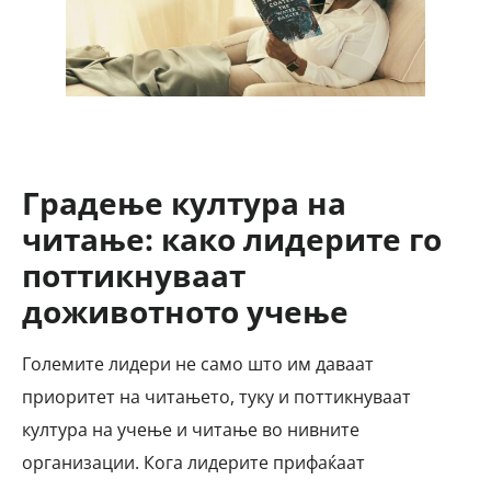
Градење култура на
читање: како лидерите го
поттикнуваат
доживотното учење
Големите лидери не само што им даваат
приоритет на читањето, туку и поттикнуваат
култура на учење и читање во нивните
организации. Кога лидерите прифаќаат