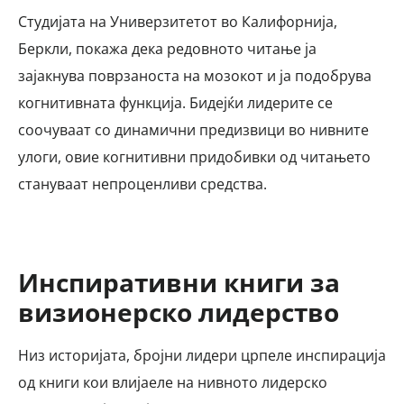
Студијата на Универзитетот во Калифорнија,
Беркли, покажа дека редовното читање ја
зајакнува поврзаноста на мозокот и ја подобрува
когнитивната функција. Бидејќи лидерите се
соочуваат со динамични предизвици во нивните
улоги, овие когнитивни придобивки од читањето
стануваат непроценливи средства.
Инспиративни книги за
визионерско лидерство
Низ историјата, бројни лидери црпеле инспирација
од книги кои влијаеле на нивното лидерско