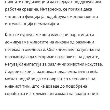
нивните предизвици и да создадат поддржувачка
работна средина. Интересно, се покажа дека
читањето фикција ја подобрува емоционалната
интелигенција и емпатијата.
Кога се нурнуваме во измислени наративи, ги
доживуваме животите на ликови од различни
потекла и околности. Ова книжевно патување ни
овозможува да чекориме во чевлите на другите,
негувајќи емпатија за различни животни искуства.
Лидерите кои ја развиваат оваа емпатична леќа
можат подобро да се поврзат со членовите на
нивниот тим, што ќе доведе до подобрена
соработка и зголемен ангажман на вработените.