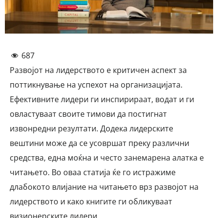
687
Развојот на лидерството е критичен аспект за
поттикнување на успехот на организацијата.
Ефективните лидери ги инспирираат, водат и ги
овластуваат своите тимови да постигнат
извонредни резултати. Додека лидерските
вештини може да се усовршат преку различни
средства, една моќна и често занемарена алатка е
читањето. Во оваа статија ќе го истражиме
длабокото влијание на читањето врз развојот на
лидерството и како книгите ги обликуваат
визионерските лидери.