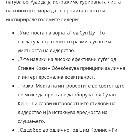
патување. Ајде да ја истражиме курираната листа
на книги што мора да се прочитаат што ги
инспирирале големите лидери:
„Уметноста на војната“ од Сун Цу – Го
нагласува стратешкото размислување и
уметноста на лидерство.
„7-те навики на високо ефективни луѓе“ од
Стивен Кови – Обезбедува принципи за лична
и интерперсонална ефективност.
„Тивко: Моќта на интровертите во светот што
не може да престане да зборува“ од Сузан
Кејн – Ги слави интровертните стилови на
лидерство и ја истакнува вредноста на
слушањето.
„Од добро до одлично“ од Џим Колинс – Ги