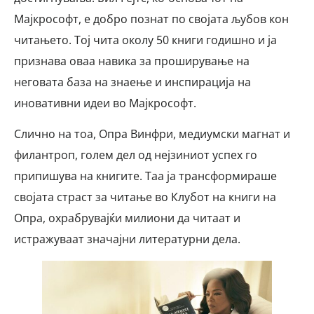
Мајкрософт, е добро познат по својата љубов кон
читањето. Тој чита околу 50 книги годишно и ја
признава оваа навика за проширување на
неговата база на знаење и инспирација на
иновативни идеи во Мајкрософт.
Слично на тоа, Опра Винфри, медиумски магнат и
филантроп, голем дел од нејзиниот успех го
припишува на книгите. Таа ја трансформираше
својата страст за читање во Клубот на книги на
Опра, охрабрувајќи милиони да читаат и
истражуваат значајни литературни дела.