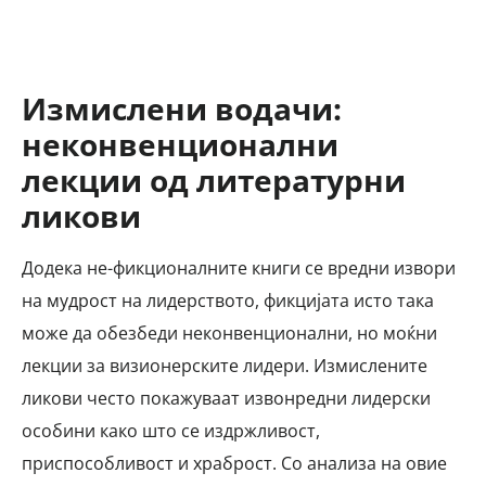
Измислени водачи:
неконвенционални
лекции од литературни
ликови
Додека не-фикционалните книги се вредни извори
на мудрост на лидерството, фикцијата исто така
може да обезбеди неконвенционални, но моќни
лекции за визионерските лидери. Измислените
ликови често покажуваат извонредни лидерски
особини како што се издржливост,
приспособливост и храброст. Со анализа на овие