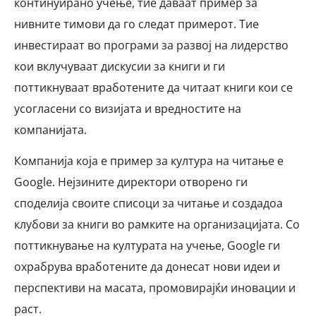
континуирано учење, тие даваат пример за
нивните тимови да го следат примерот. Тие
инвестираат во програми за развој на лидерство
кои вклучуваат дискусии за книги и ги
поттикнуваат вработените да читаат книги кои се
усогласени со визијата и вредностите на
компанијата.
Компанија која е пример за култура на читање е
Google. Нејзините директори отворено ги
споделија своите списоци за читање и создадоа
клубови за книги во рамките на организацијата. Со
поттикнување на културата на учење, Google ги
охрабрува вработените да донесат нови идеи и
перспективи на масата, промовирајќи иновации и
раст.