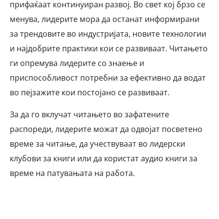
прифаќаат континуиран развој. Во свет кој брзо се
менува, лидерите мора да останат информирани
за трендовите во индустријата, новите технологии
и најдобрите практики кои се развиваат. Читањето
ги опремува лидерите со знаење и
приспособливост потребни за ефективно да водат
во пејзажите кои постојано се развиваат.
За да го вклучат читањето во зафатените
распореди, лидерите можат да одвојат посветено
време за читање, да учествуваат во лидерски
клубови за книги или да користат аудио книги за
време на патувањата на работа.