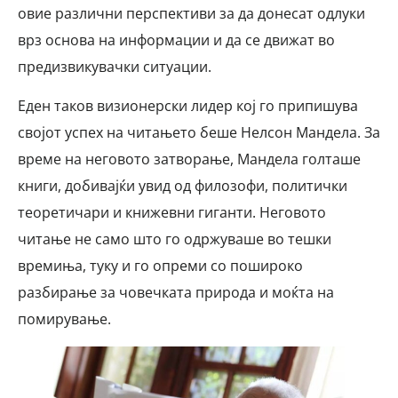
овие различни перспективи за да донесат одлуки
врз основа на информации и да се движат во
предизвикувачки ситуации.
Еден таков визионерски лидер кој го припишува
својот успех на читањето беше Нелсон Мандела. За
време на неговото затворање, Мандела голташе
книги, добивајќи увид од филозофи, политички
теоретичари и книжевни гиганти. Неговото
читање не само што го одржуваше во тешки
времиња, туку и го опреми со пошироко
разбирање за човечката природа и моќта на
помирување.