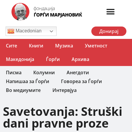
Донирај
Macedonian
Сите
Книги
Музика
Уметност
Македонија
Ѓорѓи
Архива
Писма
Колумни
Анегдоти
Напишаа за Ѓорѓи
Говореа за Ѓорѓи
Во медиумите
Интервјуа
Savetovanja: Struški
dani pravne proze