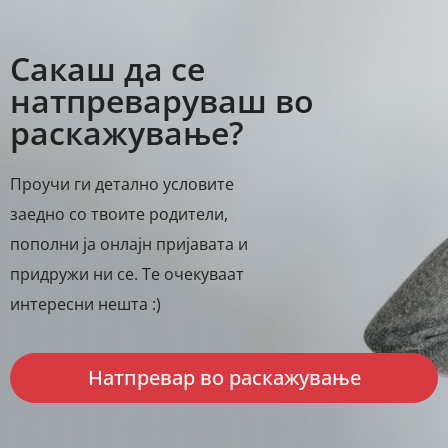
Сакаш да се
натпреваруваш во
раскажување?
Проучи ги детално условите
заедно со твоите родители,
пополни ја онлајн пријавата и
придружи ни се. Те очекуваат
интересни нешта :)
Натпревар во раскажување