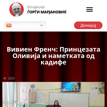
Донирај
Macedonian
Вивиен Френч: Принцезата
Оливија и наметката од
кадифе
888