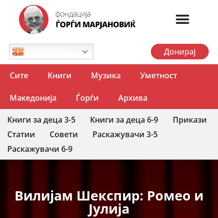
Донирај
Macedonian
Сите
Книги
Музика
Уметност
Македонија
Ѓорѓи
Архива
Книги за деца 3-5
Книги за деца 6-9
Прикази
Статии
Совети
Раскажувачи 3-5
Раскажувачи 6-9
Вилијам Шекспир: Ромео и
Јулија