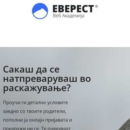
Сакаш да се
натпреваруваш во
раскажување?
Проучи ги детално условите
заедно со твоите родители,
пополни ја онлајн пријавата и
придружи ни се. Те очекуваат