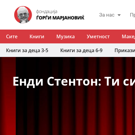
За нас
П
Сите
Книги
Музика
Уметност
Маке
Книги за деца 3-5
Книги за деца 6-9
Приказ
Енди Стентон: Ти с