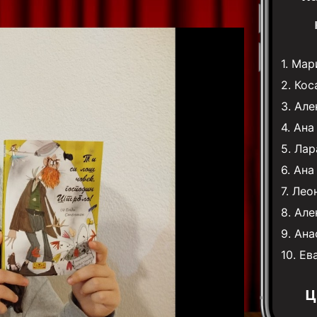
1.
Мари
2.
Кос
3.
Але
4.
Ана
5.
Лар
6.
Ана
7.
Лео
8.
Але
9.
Ана
10.
Ев
Ц