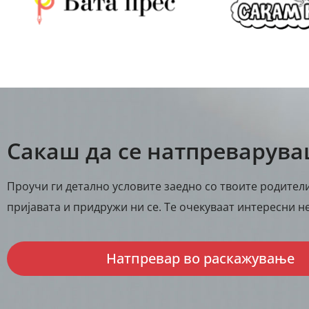
Сакаш да се натпреварув
Проучи ги детално условите заедно со твоите родители
пријавата и придружи ни се. Те очекуваат интересни не
Натпревар во раскажување