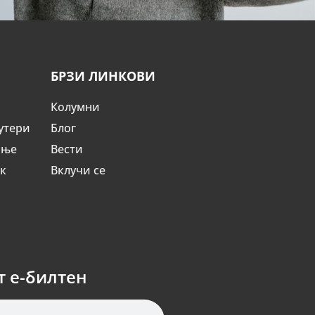
БРЗИ ЛИНКОВИ
Колумни
утери
Блог
ање
Вести
ик
Вклучи се
т е-билтен