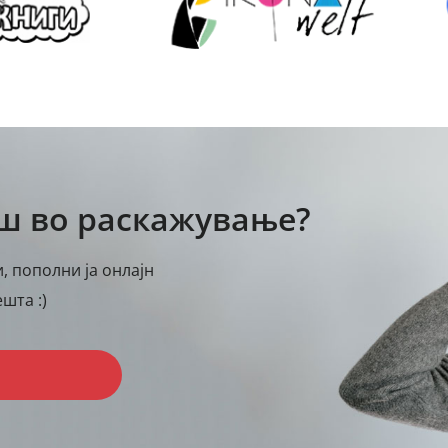
аш во раскажување?
, пополни ја онлајн
шта :)