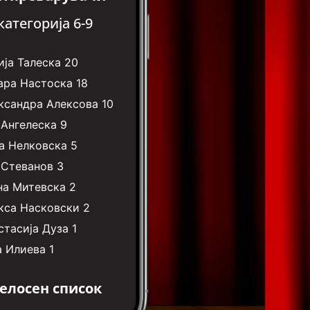
категорија 6-9
ја Талеска
20
ара Настоска
18
ксандра Алексова
10
 Ангелеска
9
а Нелковска
5
 Стеванов
3
на Митевска
2
кса Насковски
2
стасија Дуза
1
а Илиева
1
елосен список