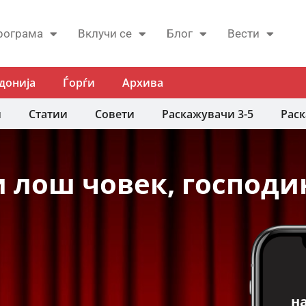
рограма
Вклучи се
Блог
Вести
донија
Ѓорѓи
Архива
и
Статии
Совети
Раскажувачи 3-5
Раск
и лош човек, господ
н