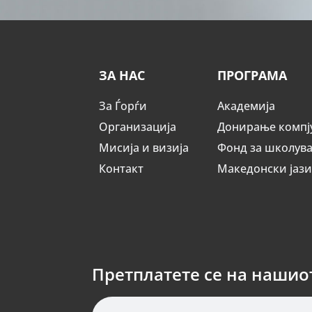
ЗА НАС
ПРОГРАМА
За Ѓорѓи
Академија
Организација
Донирање компј
Мисија и визија
Фонд за школув
Контакт
Македонски јаз
Претплатете се на нашио