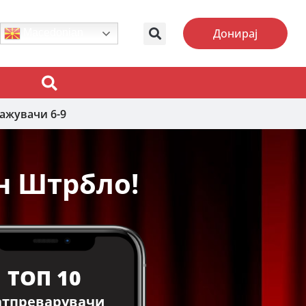
Донирај
Macedonian
ажувачи 6-9
ин Штрбло!
ТОП 10
атпреварувачи