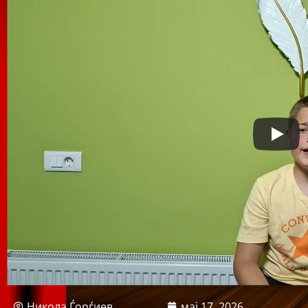
Никола Ѓорѓиев
мај 17, 2026