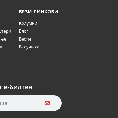
БРЗИ ЛИНКОВИ
Колумни
утери
Блог
ање
Вести
ик
Вклучи се
т е-билтен