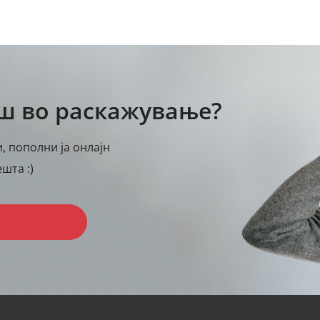
аш во раскажување?
, пополни ја онлајн
шта :)