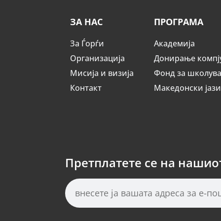
ЗА НАС
ПРОГРАМА
За Ѓорѓи
Академија
Организација
Донирање компј
Мисија и визија
Фонд за школув
Контакт
Македонски јаз
Претплатете се на нашио