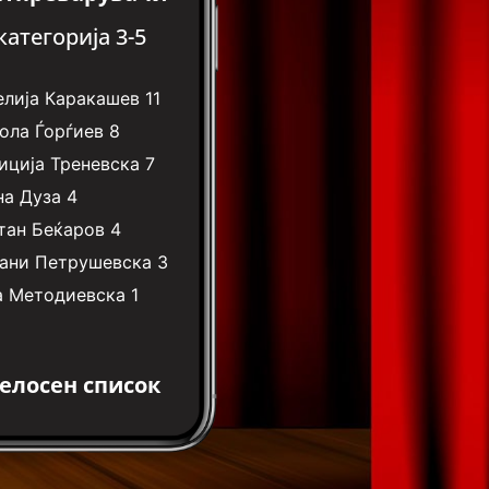
категорија 3-5
елија Каракашев
11
ола Ѓорѓиев
8
иција Треневска
7
на Дуза
4
тан Беќаров
4
ани Петрушевска
3
а Методиевска
1
елосен список