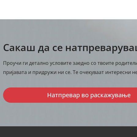
Сакаш да се натпреварув
Проучи ги детално условите заедно со твоите родители
пријавата и придружи ни се. Те очекуваат интересни не
Натпревар во раскажување