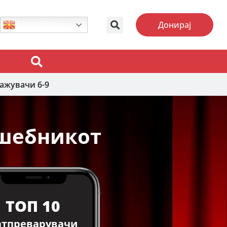
Донирај
Macedonian
ажувачи 6-9
лшебникот
ТОП 10
атпреварувачи