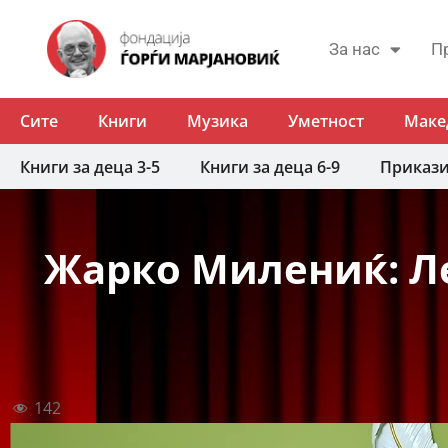
За нас
П
Сите
Книги
Музика
Уметност
Маке
Книги за деца 3-5
Книги за деца 6-9
Приказ
Жарко Милениќ: Л
142