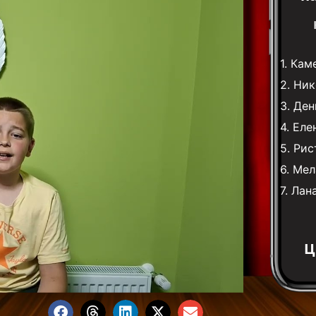
1.
Кам
2.
Ник
3.
Ден
4.
Еле
5.
Рис
6.
Мел
7.
Лан
Ц