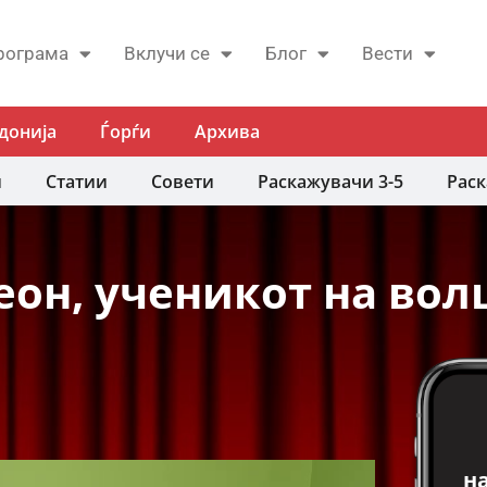
рограма
Вклучи се
Блог
Вести
донија
Ѓорѓи
Архива
и
Статии
Совети
Раскажувачи 3-5
Раск
еон, ученикот на во
н