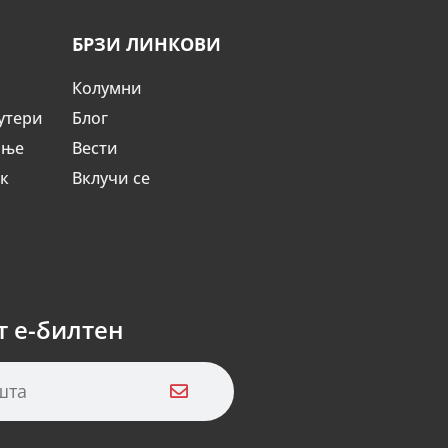
БРЗИ ЛИНКОВИ
Колумни
утери
Блог
ање
Вести
ик
Вклучи се
т е-билтен