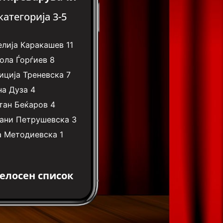
категорија 3-5
елија Каракашев
11
ола Ѓорѓиев
8
иција Треневска
7
на Дуза
4
тан Беќаров
4
ани Петрушевска
3
а Методиевска
1
елосен список