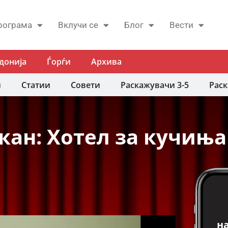
рограма
Вклучи се
Блог
Вести
донија
Ѓорѓи
Архива
и
Статии
Совети
Раскажувачи 3-5
Раск
кан: Хотел за кучиња
н