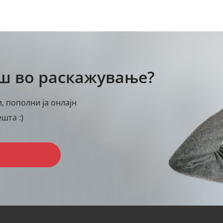
аш во раскажување?
, пополни ја онлајн
шта :)