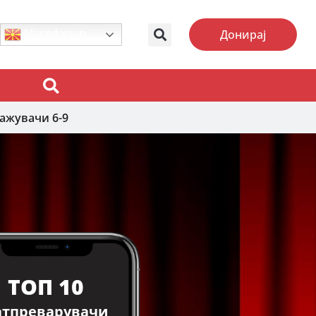
Донирај
Macedonian
ажувачи 6-9
ТОП 10
атпреварувачи