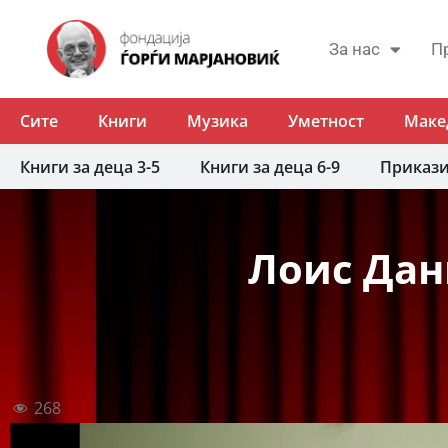
За нас
П
Сите
Книги
Музика
Уметност
Маке
Книги за деца 3-5
Книги за деца 6-9
Приказ
Лоис Дан
268