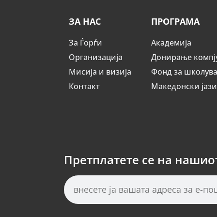
ЗА НАС
ПРОГРАМА
За Ѓорѓи
Академија
Организација
Донирање компј
Мисија и визија
Фонд за школув
Контакт
Македонски јаз
Претплатете се на нашио