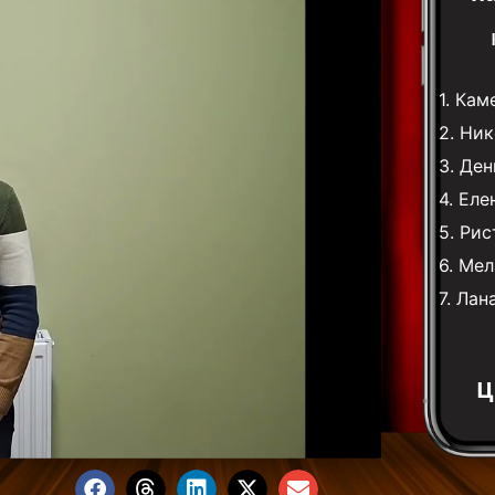
1.
Кам
2.
Ник
3.
Ден
4.
Еле
5.
Рис
6.
Мел
7.
Лан
Ц