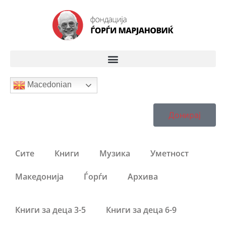
Macedonian
Донирај
Сите
Книги
Музика
Уметност
Македонија
Ѓорѓи
Архива
Книги за деца 3-5
Книги за деца 6-9