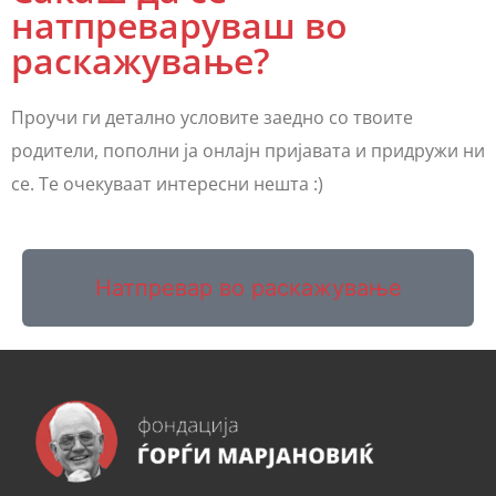
натпреваруваш во
раскажување?
Проучи ги детално условите заедно со твоите
родители, пополни ја онлајн пријавата и придружи ни
се. Те очекуваат интересни нешта :)
Натпревар во раскажување