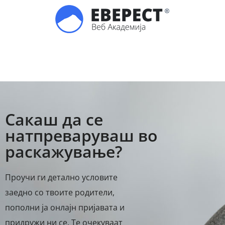
Сакаш да се
натпреваруваш во
раскажување?
Проучи ги детално условите
заедно со твоите родители,
пополни ја онлајн пријавата и
придружи ни се. Те очекуваат