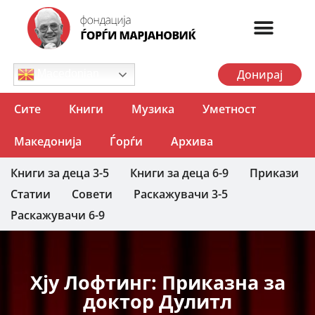
Донирај
Macedonian
Сите
Книги
Музика
Уметност
Македонија
Ѓорѓи
Архива
Книги за деца 3-5
Книги за деца 6-9
Прикази
Статии
Совети
Раскажувачи 3-5
Раскажувачи 6-9
Хју Лофтинг: Приказна за
доктор Дулитл