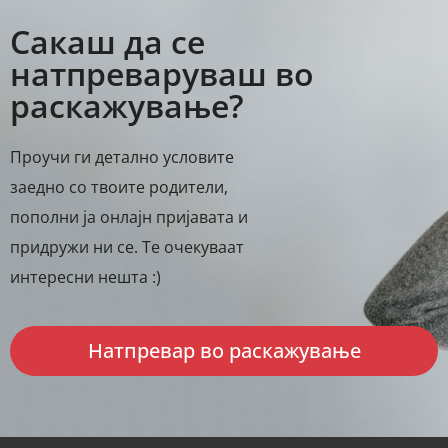
Сакаш да се
натпреваруваш во
раскажување?
Проучи ги детално условите
заедно со твоите родители,
пополни ја онлајн пријавата и
придружи ни се. Те очекуваат
интересни нешта :)
Натпревар во раскажување