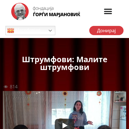
Донирај
Macedonian
Штрумфови: Малите
штрумфови
814