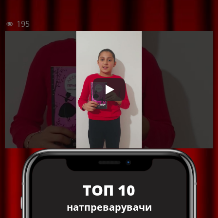
195
ТОП 10
натпреварувачи