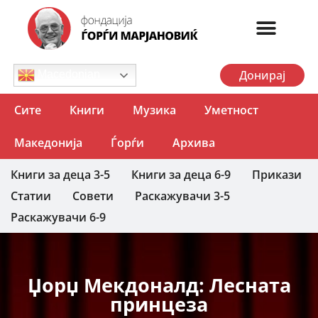
Донирај
Macedonian
Сите
Книги
Музика
Уметност
Македонија
Ѓорѓи
Архива
Книги за деца 3-5
Книги за деца 6-9
Прикази
Статии
Совети
Раскажувачи 3-5
Раскажувачи 6-9
Џорџ Мекдоналд: Лесната
принцеза