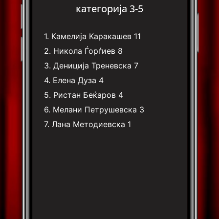
категорија 3-5
1.
Камелија Каракашев
11
2.
Никола Ѓорѓиев
8
3.
Дениција Треневска
7
4.
Елена Дуза
4
5.
Ристан Беќаров
4
6.
Мелани Петрушевска
3
7.
Лана Методиевска
1