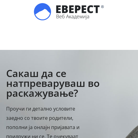
Сакаш да се
натпреваруваш во
раскажување?
Проучи ги детално условите
заедно со твоите родители,
пополни ја онлајн пријавата и
придружи ни се. Те очекуваат