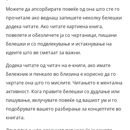
Можете да апсорбирате повеќе од она што сте го
прочитале ако веднаш запишете неколку белешки
додека читате. Ако читате хартиена книга,
повелете и обезличете ја со чкртаници, пишани
белешки и со подвлекување и истакнување на
идеите што ве сметаат за важни.
Додека читате од читач на е-книги, ако имате
бележник и пенкало во близина е корисно да го
чкртате она што го мислите. Читањето е ментална
активност. Кога правите белешки со дудлање или
пишување, вклучувате повеќе од вашиот ум и го
подобрувате вашето разбирање за концептите во
книгата.