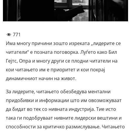
771
Има многу причини зошто изреката „лидерите се
читатели“ е позната поговорка. Луѓето како Бил
Гејтс, Опра и многу други се плодни читатели на
кои читањето им е приоритет и кои покрај
динамичниот начин на живот.
За лидерите, читањето обезбедува ментални
придобивки и информации што им овозможуваат
да бидат во тек со нивната индустрија. Тие исто
така ги подобруваат нивните лидерски вештини и
способности за критичко размислување. Читањето