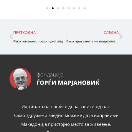
ПРЕТХОДНА
СЛЕДНА
Како читањето гради идни лидерски вештини кај децата
Како приказните нè поврзуваат и убедуваат: Oслободување на моќта на мозокот
Иднината на нашите деца зависи од нас.
Само здружени заедно можеме да ја направиме
Македонија пристојно место за живеење.