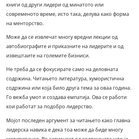
книги од други лидери од минатото или
современото време, исто така, делува како форма
на менторство.
Може да се извлечат многу вредни лекции од
автобиографите и приказните на лидерите и од
извештаите на големите бизниси.
Не треба да се фокусирате само на деловната
содржина. Читањето литература, хумористична
содржина или која било друга тема за оваа година.
Го вежба умот и создава емпатија. Ова се работи
кои работат за подобро лидерство.
Мојот последен аргумент за читањето како главна
лидерска навика е дека тоа може да биде многу
мотивирачко. Во зависност од содржината што ја