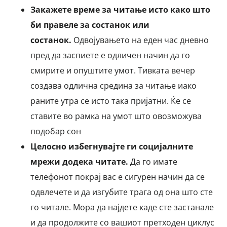
Закажете време за читање исто како што
би правеле за состанок или
состанок.
Одвојувањето на еден час дневно
пред да заспиете е одличен начин да го
смирите и опуштите умот. Тивката вечер
создава одлична средина за читање иако
раните утра се исто така пријатни. Ќе се
ставите во рамка на умот што овозможува
подобар сон
Целосно избегнувајте ги социјалните
мрежи додека читате.
Да го имате
телефонот покрај вас е сигурен начин да се
одвлечете и да изгубите трага од она што сте
го читале. Мора да најдете каде сте застанале
и да продолжите со вашиот претходен циклус