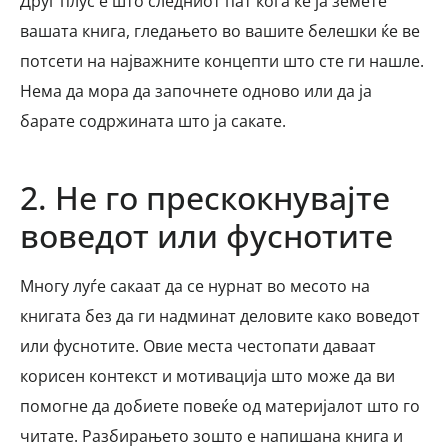
Друг плус е што следниот пат кога ќе ја земете
вашата книга, гледањето во вашите белешки ќе ве
потсети на најважните концепти што сте ги нашле.
Нема да мора да започнете одново или да ја
барате содржината што ја сакате.
2. Не го прескокнувајте
воведот или фуснотите
Многу луѓе сакаат да се нурнат во месото на
книгата без да ги надминат деловите како воведот
или фуснотите. Овие места честопати даваат
корисен контекст и мотивација што може да ви
помогне да добиете повеќе од материјалот што го
читате. Разбирањето зошто е напишана книга и