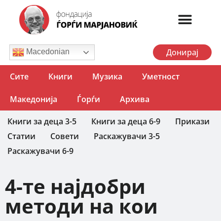
Донирај
Macedonian
Сите
Книги
Музика
Уметност
Македонија
Ѓорѓи
Архива
Книги за деца 3-5
Книги за деца 6-9
Прикази
Статии
Совети
Раскажувачи 3-5
Раскажувачи 6-9
4-те најдобри
методи на кои