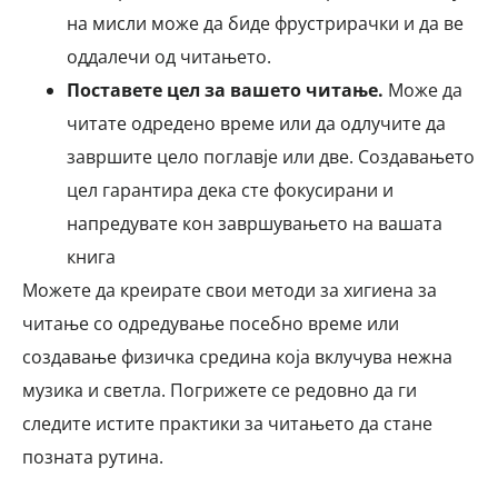
на мисли може да биде фрустрирачки и да ве
оддалечи од читањето.
Поставете цел за вашето читање.
Може да
читате одредено време или да одлучите да
завршите цело поглавје или две. Создавањето
цел гарантира дека сте фокусирани и
напредувате кон завршувањето на вашата
книга
Можете да креирате свои методи за хигиена за
читање со одредување посебно време или
создавање физичка средина која вклучува нежна
музика и светла. Погрижете се редовно да ги
следите истите практики за читањето да стане
позната рутина.