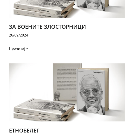
ЗА ВО­Е­НИ­ТЕ ЗЛОС­ТОР­НИ­ЦИ
26/09/2024
Прочитај »
ЕТ­НО­БЕ­ЛЕГ