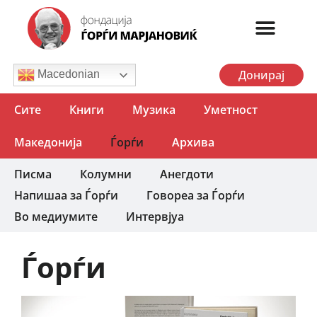
Донирај
Macedonian
Сите
Книги
Музика
Уметност
Македонија
Ѓорѓи
Архива
Писма
Колумни
Анегдоти
Напишаа за Ѓорѓи
Говореа за Ѓорѓи
Во медиумите
Интервјуа
Ѓорѓи