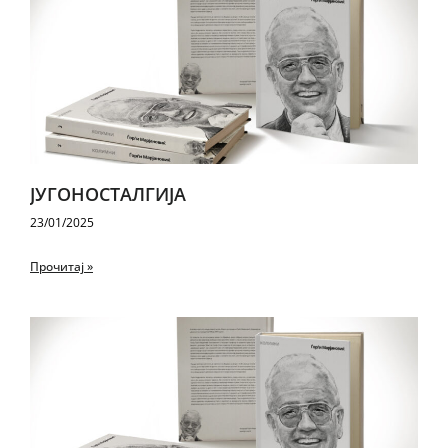
ЈУ­ГО­НОС­ТАЛ­ГИ­ЈА
23/01/2025
Прочитај »