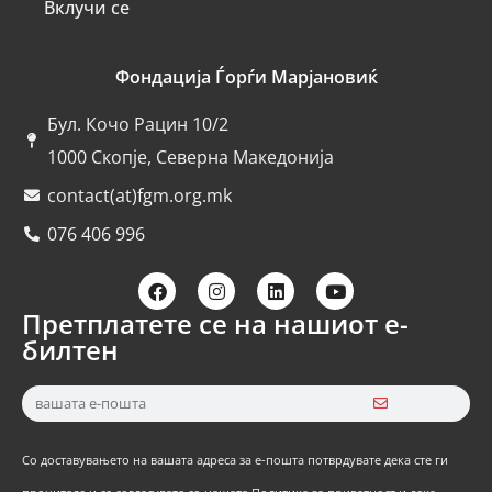
Вклучи се
Фондација Ѓорѓи Марјановиќ
Бул. Кочо Рацин 10/2
1000 Скопје, Северна Македонија
contact(at)fgm.org.mk
076 406 996
Претплатете се на нашиот е-
билтен
Со доставувањето на вашата адреса за е-пошта потврдувате дека сте ги