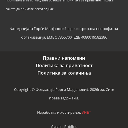
прочитале и се согласувате со нашата Политика за приватност и дека
сакате да примате вести од нас.
Фондацијата Ѓорѓи Марјановиќ е регистрирана непрофитна
организација, ЕМБС 7355700, ЕДБ 4080019582386
Правни напомени
Политика за приватност
Политика за колачиња
Copyright © Фондација Ѓорѓи Марјановиќ, 2026год. Сите
права задржани.
Изработка и хостирање:
УНЕТ
Дизајн: Publicis