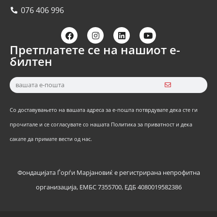
076 406 996
Претплатете се на нашиот е-
билтен
Со доставувањето на вашата адреса за е-пошта потврдувате дека сте ги
прочитале и се согласувате со нашата Политика за приватност и дека
сакате да примате вести од нас.
Фондацијата Ѓорѓи Марјановиќ е регистрирана непрофитна
организација, ЕМБС 7355700, ЕДБ 4080019582386