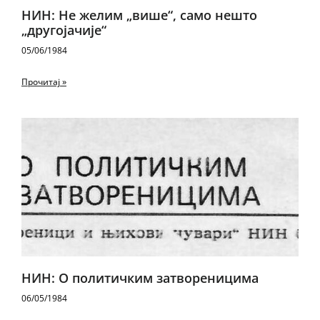
НИН: Не желим „више“, само нешто
„другојачије“
05/06/1984
Прочитај »
НИН: О политичким затвореницима
06/05/1984