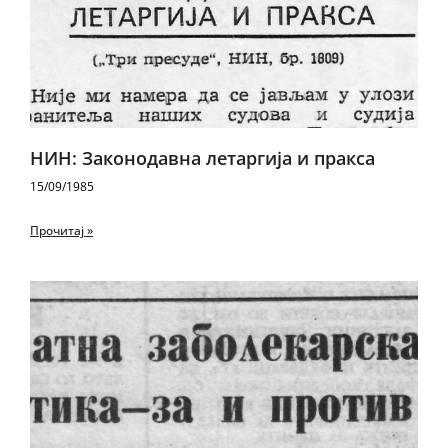
НИН: Законодавна летаргија и пракса
15/09/1985
Прочитај »