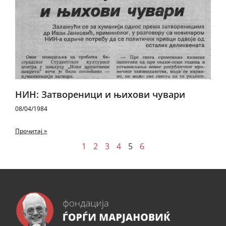
НИН: Затвореници и њихови чувари
08/04/1984
Прочитај »
1
2
3
4
5
6