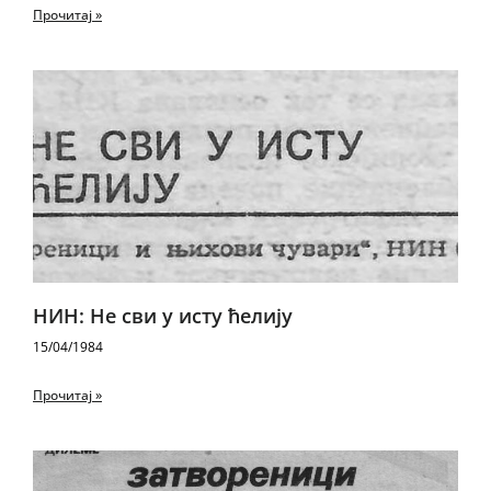
Прочитај »
НИН: Не сви у исту ћелију
15/04/1984
Прочитај »