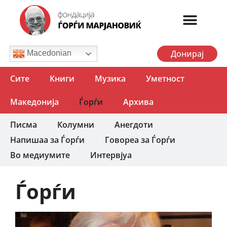
Донирај
Macedonian
Сите
Книги
Музика
Уметност
Македонија
Ѓорѓи
Архива
Писма
Колумни
Анегдоти
Напишаа за Ѓорѓи
Говореа за Ѓорѓи
Во медиумите
Интервјуа
Ѓорѓи