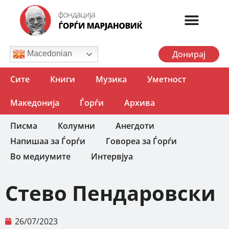
Донирај
Macedonian
Сите
Книги
Музика
Уметност
Македонија
Ѓорѓи
Архива
Писма
Колумни
Анегдоти
Напишаа за Ѓорѓи
Говореа за Ѓорѓи
Во медиумите
Интервјуа
Стево Пендаровски
26/07/2023