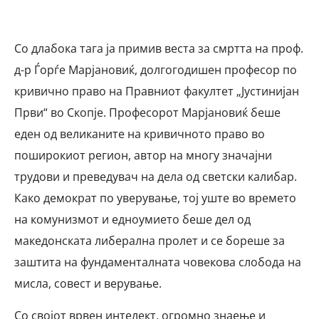
Со длабока тага ја примив веста за смртта на проф.
д-р Ѓорѓе Марјановиќ, долгогодишен професор по
кривично право на Правниот факултет „Јустинијан
Први“ во Скопје. Професорот Марјановиќ беше
еден од великаните на кривичното право во
поширокиот регион, автор на многу значајни
трудови и преведувач на дела од светски калибар.
Како демократ по уверување, тој уште во времето
на комунизмот и едноумието беше дел од
македонската либерална пролет и се бореше за
заштита на фундаменталната човекова слобода на
мисла, совест и верување.
Со својот врвен интелект, огромно знаење и