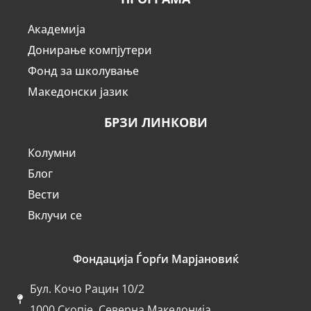
Академија
Донирање компјутери
Фонд за школување
Македонски јазик
БРЗИ ЛИНКОВИ
Колумни
Блог
Вести
Вклучи се
Фондација Ѓорѓи Марјановиќ
Бул. Кочо Рацин 10/2
1000 Скопје, Северна Македонија