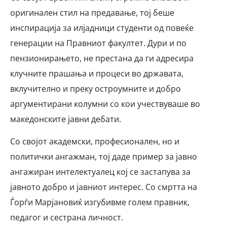
оригинален стил на предавање, тој беше
инспирација за илјадници студенти од повеќе
генерации на Правниот факултет. Дури и по
пензионирањето, не престана да ги адресира
клучните прашања и процеси во државата,
вклучително и преку остроумните и добро
аргументирани колумни со кои учествуваше во
македонските јавни дебати.
Со својот академски, професионален, но и
политички ангажман, тој даде пример за јавно
ангажиран интелектуалец кој се застапува за
јавното добро и јавниот интерес. Со смртта на
Ѓорѓи Марјановиќ изгубивме голем правник,
педагог и сестрана личност.