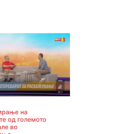
ирање на
те од големото
ле во