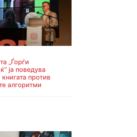
та „Ѓорѓи
ќ“ ја поведува
а книгата против
те алгоритми