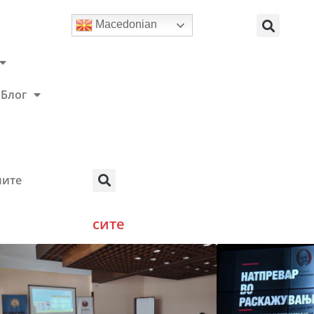
Macedonian
Блог
мите
сите