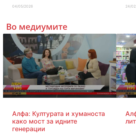
04/05/2026
24/02
Во медиумите
Алфа: Културата и хуманоста
Алф
како мост за идните
лит
генерации