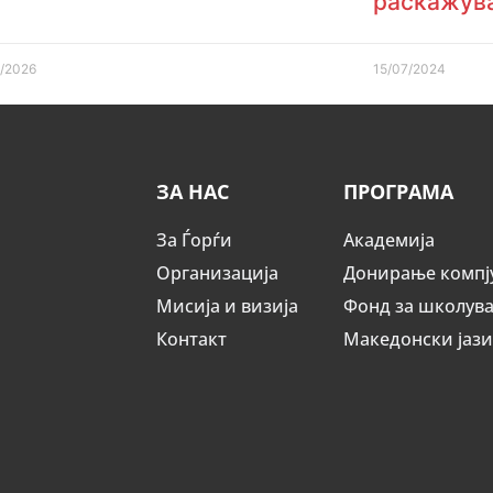
раскажув
/2026
15/07/2024
ЗА НАС
ПРОГРАМА
За Ѓорѓи
Академија
Организација
Донирање компј
Мисија и визија
Фонд за школув
Контакт
Македонски јаз