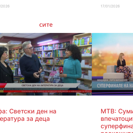
/2026
17/01/2026
сите
а: Светски ден на
МТВ: Сум
ература за деца
впечатоци
суперфина