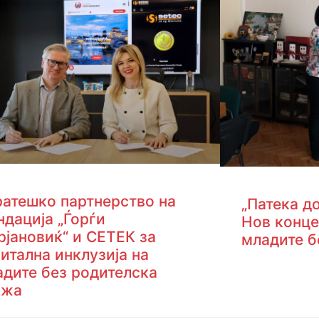
ратешко партнерство на
„Патека до
дација „Ѓорѓи
Нов конце
јановиќ“ и СЕТЕК за
младите б
итална инклузија на
адите без родителска
ижа