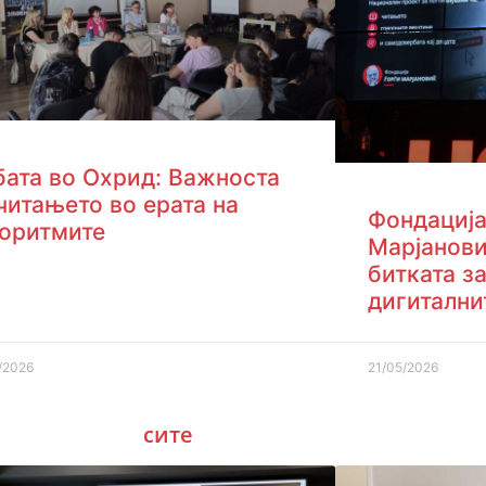
бата во Охрид: Важноста
читањето во ерата на
Фондација
горитмите
Марјанови
битката з
дигитални
/2026
21/05/2026
сите