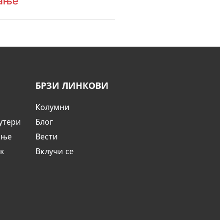
ање
БРЗИ ЛИНКОВИ
Колумни
утери
Блог
ање
Вести
ик
Вклучи се