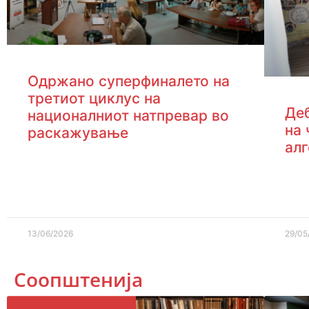
Одржано суперфиналето на
третиот циклус на
Де
националниот натпревар во
на 
раскажување
ал
13/06/2026
29/05
Соопштенија