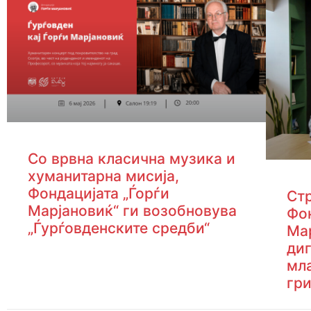
Со врвна класична музика и
хуманитарна мисија,
Фондацијата „Ѓорѓи
Ст
Марјановиќ“ ги возобновува
Фон
„Ѓурѓовденските средби“
Мар
диг
мл
гр