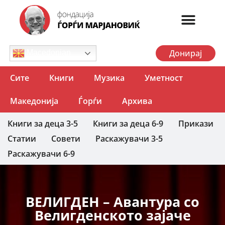
Донирај
Macedonian
Сите
Книги
Музика
Уметност
Македонија
Ѓорѓи
Архива
Книги за деца 3-5
Книги за деца 6-9
Прикази
Статии
Совети
Раскажувачи 3-5
Раскажувачи 6-9
ВЕЛИГДЕН – Авантура со
Велигденското зајаче