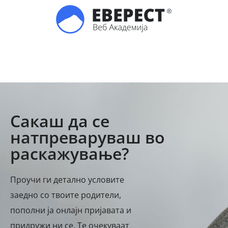
Сакаш да се
натпреваруваш во
раскажување?
Проучи ги детално условите
заедно со твоите родители,
пополни ја онлајн пријавата и
придружи ни се. Те очекуваат