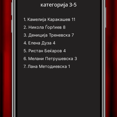
категорија 3-5
1.
Камелија Каракашев
11
2.
Никола Ѓорѓиев
8
3.
Дениција Треневска
7
4.
Елена Дуза
4
5.
Ристан Беќаров
4
6.
Мелани Петрушевска
3
7.
Лана Методиевска
1