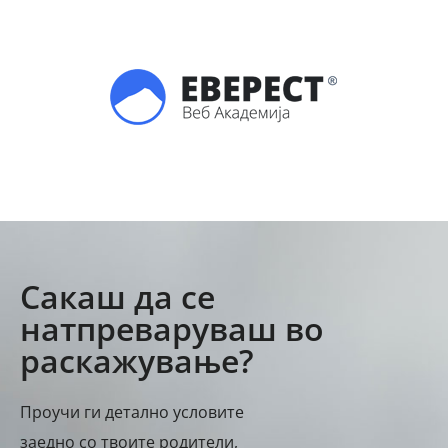
Сакаш да се
натпреваруваш во
раскажување?
Проучи ги детално условите
заедно со твоите родители,