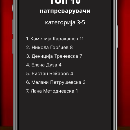
ТОП 10
натпреварувачи
категорија 3-5
1.
Камелија Каракашев
11
2.
Никола Ѓорѓиев
8
3.
Дениција Треневска
7
4.
Елена Дуза
4
5.
Ристан Беќаров
4
6.
Мелани Петрушевска
3
7.
Лана Методиевска
1