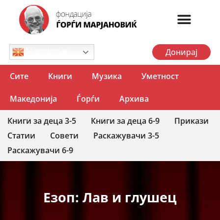
Донирај
Macedonian
Сите
Книги
Музика
Уметност
Македонија
Ѓорѓи
Архива
Книги за деца 3-5
Книги за деца 6-9
Прикази
Статии
Совети
Раскажувачи 3-5
Раскажувачи 6-9
Езоп: Лав и глушец