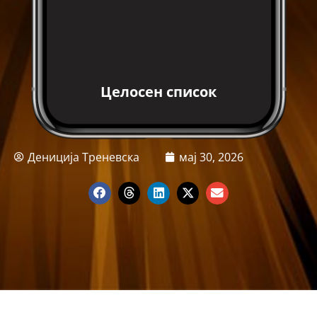
Целосен список
Дениција Треневска
мај 30, 2026