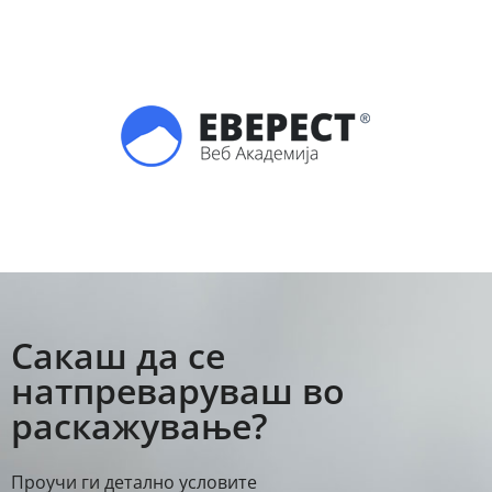
Сакаш да се
натпреваруваш во
раскажување?
Проучи ги детално условите