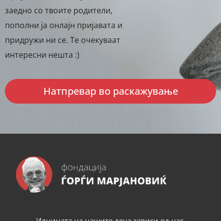
заедно со твоите родители,
пополни ја онлајн пријавата и
придружи ни се. Те очекуваат
интересни нешта :)
Натпревар во раскажување
Иднината на нашите деца зависи од нас.