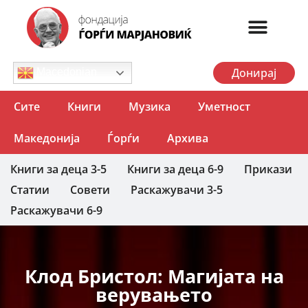
Донирај
Macedonian
Сите
Книги
Музика
Уметност
Македонија
Ѓорѓи
Архива
Книги за деца 3-5
Книги за деца 6-9
Прикази
Статии
Совети
Раскажувачи 3-5
Раскажувачи 6-9
Клод Бристол: Магијата на
верувањето