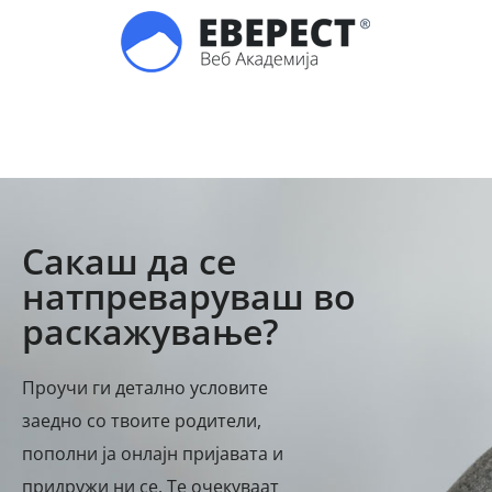
Сакаш да се
натпреваруваш во
раскажување?
Проучи ги детално условите
заедно со твоите родители,
пополни ја онлајн пријавата и
придружи ни се. Те очекуваат