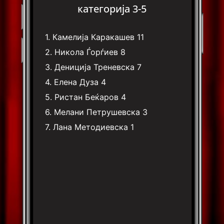
категорија 3-5
1.
Камелија Каракашев
11
2.
Никола Ѓорѓиев
8
3.
Дениција Треневска
7
4.
Елена Дуза
4
5.
Ристан Беќаров
4
6.
Мелани Петрушевска
3
7.
Лана Методиевска
1