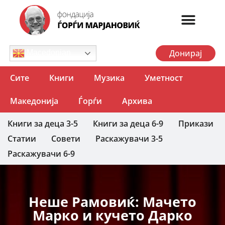
Донирај
Macedonian
Сите
Книги
Музика
Уметност
Македонија
Ѓорѓи
Архива
Книги за деца 3-5
Книги за деца 6-9
Прикази
Статии
Совети
Раскажувачи 3-5
Раскажувачи 6-9
Неше Рамовиќ: Мачето
Марко и кучето Дарко