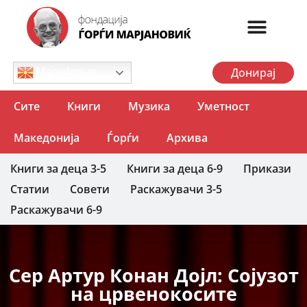
Донирај
Macedonian
Сите
Книги
Музика
Уметност
Македонија
Ѓорѓи
Архива
Книги за деца 3-5
Книги за деца 6-9
Прикази
Статии
Совети
Раскажувачи 3-5
Раскажувачи 6-9
Сер Артур Конaн Дојл: Сојузот
на црвенокосите