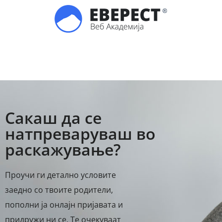
Сакаш да се
натпреваруваш во
раскажување?
Проучи ги детално условите
заедно со твоите родители,
пополни ја онлајн пријавата и
придружи ни се. Те очекуваат