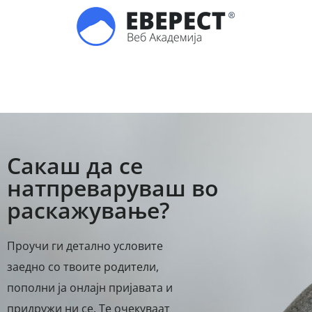
Сакаш да се
натпреваруваш во
раскажување?
Проучи ги детално условите
заедно со твоите родители,
пополни ја онлајн пријавата и
придружи ни се. Те очекуваат