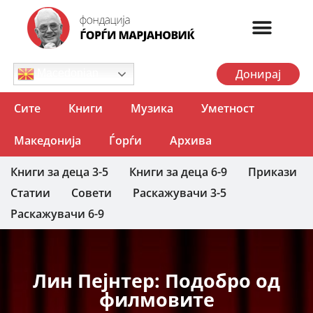
Донирај
Macedonian
Сите
Книги
Музика
Уметност
Македонија
Ѓорѓи
Архива
Книги за деца 3-5
Книги за деца 6-9
Прикази
Статии
Совети
Раскажувачи 3-5
Раскажувачи 6-9
Лин Пејнтер: Подобро од
филмовите